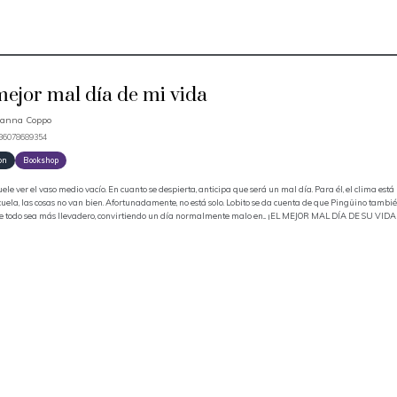
mejor mal día de mi vida
ianna Coppo
786078689354
on
Bookshop
uele ver el vaso medio vacío. En cuanto se despierta, anticipa que será un mal día. Para él, el clima está
cuela, las cosas no van bien. Afortunadamente, no está solo. Lobito se da cuenta de que Pingüino ta
e todo sea más llevadero, convirtiendo un día normalmente malo en... ¡EL MEJOR MAL DÍA DE SU VIDA!